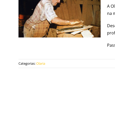
A Ol
Oleiro João
na 
Morgado
Des
prof
Pass
Categorias:
Olaria