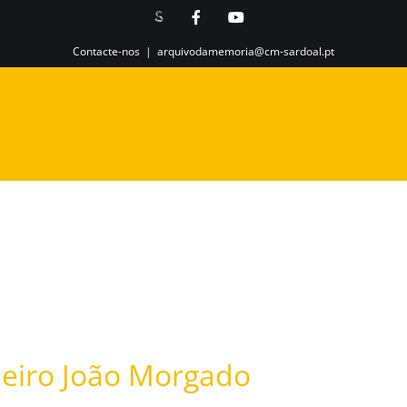
Site
Facebook
YouTube
do
Município
Contacte-nos
|
arquivodamemoria@cm-sardoal.pt
leiro João Morgado